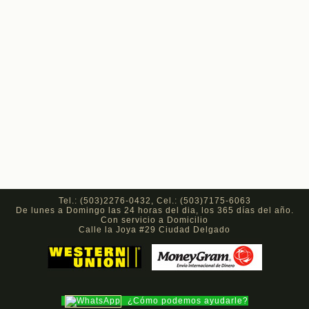
Tel.: (503)2276-0432, Cel.: (503)7175-6063
De lunes a Domingo las 24 horas del dia, los 365 días del año.
Con servicio a Domicilio
Calle la Joya #29 Ciudad Delgado
¿Cómo podemos ayudarle?