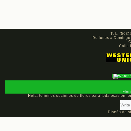
Tel.: (503
De lunes a Domingo l
C
Calle
Flor
Hola, tenemos opciones de flores para toda ocasión, 
Diseño de si